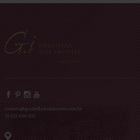
Creci: J-24275
contato@grazielladosimoveis.com.br
55 (11) 3016.5151