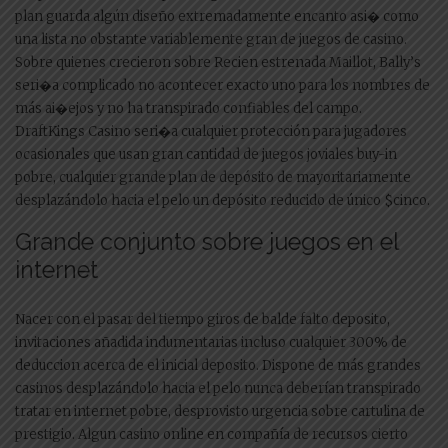
plan guarda algún diseño extremadamente encanto asi� como
una lista no obstante variablemente gran de juegos de casino.
Sobre quienes crecieron sobre Recien estrenada Maillot, Bally’s
seri�a complicado no acontecer exacto uno para los nombres de
más ai�ejos y no ha transpirado confiables del campo.
DraftKings Casino seri�a cualquier protección para jugadores
ocasionales que usan gran cantidad de juegos joviales buy-in
pobre, cualquier grande plan de depósito de mayoritariamente
desplazándolo hacia el pelo un depósito reducido de único $cinco.
Grande conjunto sobre juegos en el
internet
Nacer con el pasar del tiempo giros de balde falto deposito,
invitaciones añadida indumentarias incluso cualquier 300% de
deduccion acerca de el inicial deposito. Dispone de más grandes
casinos desplazándolo hacia el pelo nunca deberían transpirado
tratar en internet pobre, desprovisto urgencia sobre cartulina de
prestigio. Algun casino online en compañía de recursos cierto