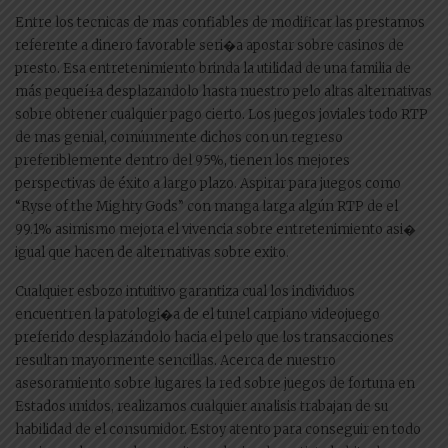
Entre los tecnicas de mas confiables de modificar las prestamos
referente a dinero favorable seri�a apostar sobre casinos de
presto. Esa entretenimiento brinda la utilidad de una familia de
más pequeí±a desplazandolo hasta nuestro pelo altas alternativas
sobre obtener cualquier pago cierto. Los juegos joviales todo RTP
de mas genial, comúnmente dichos con un regreso
preferiblemente dentro del 95%, tienen los mejores
perspectivas de éxito a largo plazo. Aspirar para juegos como
“Ryse of the Mighty Gods” con manga larga algún RTP de el
99.1% asimismo mejora el vivencia sobre entretenimiento asi�
igual que hacen de alternativas sobre exito.
Cualquier esbozo intuitivo garantiza cual los individuos
encuentren la patologi�a de el tunel carpiano videojuego
preferido desplazándolo hacia el pelo que los transacciones
resultan mayormente sencillas. Acerca de nuestro
asesoramiento sobre lugares la red sobre juegos de fortuna en
Estados unidos, realizamos cualquier analisis trabajan de su
habilidad de el consumidor. Estoy atento para conseguir en todo