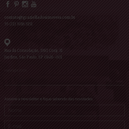
contato@grazielladosimoveis.com.br
55 (11) 3016.5151
Rua da Consolação, 3367, Conj. 31
Jardins, São Paulo, SP 01416-001
Copyright 2026
Asssine a newsletter e fique sabendo das novidades.