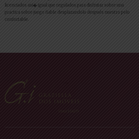
licenciados asi� igual que regulados para disfrutar sobre una
practica sobre juego fiable desplazandolo después nuestro pelo
confortable.
Creci: J-24275