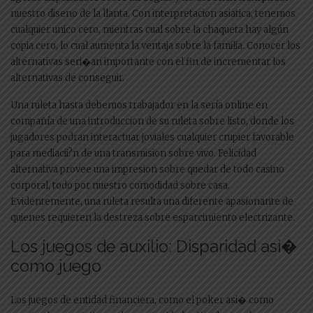
nuestro diseno de la llanta. Con interpretacion asiatica, tenemos
cualquier unico cero, mientras cual sobre la chaqueta hay algún
copia cero, lo cual aumenta la ventaja sobre la familia. Conocer los
alternativas seri�an importante con el fin de incrementar los
alternativas de conseguir.
Una ruleta hasta debemos trabajador en la serí­a online en
compañía de una introduccion de su ruleta sobre listo, donde los
jugadores podran interactuar joviales cualquier crupier favorable
para mediacii?n de una transmision sobre vivo. Felicidad
alternativa provee una impresion sobre quedar de todo casino
corporal, todo por nuestro comodidad sobre casa.
Evidentemente, una ruleta resulta una diferente apasionante de
quienes requieren la destreza sobre esparcimiento electrizante.
Los juegos de auxilio: Disparidad asi�
como juego
Los juegos de entidad financiera, como el poker asi� como