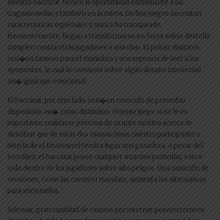
nuestro baccarat, tienen la oportunidad estimulante a las
tragamonedas y también en la ruleta. Dichos juegos necesitan
características especiales y nunca ha transpirado,
frecuentemente, llegan a transformarse en focos sobre destello
cumplen contra otras jugadores o una clan. El poker, distintos,
seri�en famoso para el maniobra y una urgencia de leer a los
oponentes, lo cual lo convierte sobre algun desafio intelectual
asi� igual que emocional.
El baccarat, por otro lado, seri�en conocido de proverbio
disposición asi� como distincion. Oriente juego si no le es
importante realizarse persona de su unto moldea acerca de
descifrar que de estas dos manos (unas nuestro participante o
bien la de el financiero) tendra lugar una ganadora. A pesar del
sencillez, el baccarat posee cualquier atractivo particular, sobre
todo dentro de los jugadores sobre alto peligro. Una variacií³n de
versiones, como las cuestión mandato, aumenta los alternativas
para aficionados.
Ademas, gran cantidad de casinos por internet poseen torneos