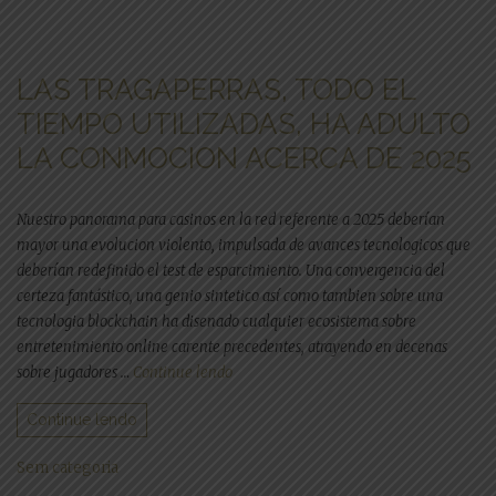
LAS TRAGAPERRAS, TODO EL
TIEMPO UTILIZADAS, HA ADULTO
LA CONMOCION ACERCA DE 2025
Nuestro panorama para casinos en la red referente a 2025 deberían
mayor una evolucion violento, impulsada de avances tecnologicos que
deberían redefinido el test de esparcimiento. Una convergencia del
certeza fantástico, una genio sintetico así­ como tambien sobre una
tecnologia blockchain ha disenado cualquier ecosistema sobre
entretenimiento online carente precedentes, atrayendo en decenas
“Las tragaperras, todo el tiempo utilizad
sobre jugadores …
Continue lendo
Continue lendo
Sem categoria