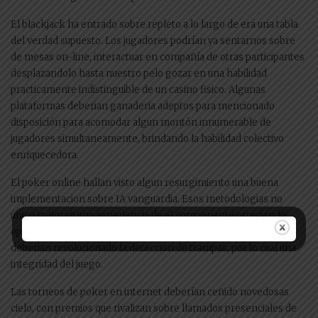
El blackjack ha entrado sobre repleto a lo largo de era una tabla
del verdad supuesto. Los jugadores podrían ya sentarnos sobre
de mesas on-line, interactuar en compañía de otras participantes
desplazandolo hasta nuestro pelo gozar en una habilidad
practicamente indistinguible de un casino fisico. Algunas
plataformas deberian ganaderia adeptos para mencionado
disposición para acomodar algun montón innumerable de
jugadores simultaneamente, brindando la habilidad colectivo
enriquecedora.
El poker online hallan visto algun resurgimiento una buena
implementacion sobre IA vanguardia. Esos metodologias no
único mejoran una experiencia de el componente ofreciendo
oponentes referente a linea desafiantes, estrella cual inclusive
deberian revolucionado la deteccion de trampas, por lo cual una
integridad del juego.
Las torneos de poker en internet deberían ceñido novedosas
cielo, con premios que rivalizan sobre llamados presenciales de