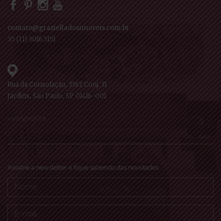
contato@grazielladosimoveis.com.br
55 (11) 3016.5151
Rua da Consolação, 3367, Conj. 31
Jardins, São Paulo, SP 01416-001
Copyright 2026
Asssine a newsletter e fique sabendo das novidades.