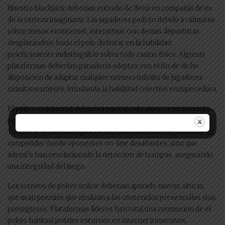
Nuestro blackjack deberian entrado de lleno en compañía de es
de la certeza imaginario. Las jugadores podrán debido a calmarse
sobre mesas en internet, interactuar con demas deportistas
desplazándolo hacia el pelo disfrutar en la habilidad
prácticamente indistinguible sobre todo casino fisico. Algunas
plataformas deberían ganadería adeptos con el fin de dicho
disposición de adaptar cualquier numero infinito de jugadores
simultaneamente, brindando la habilidad colectivo enriquecedora.
El poker en internet deberían encontrado algun resurgimiento
por mediación de una implementacion sobre IA evolucionada.
Todos estos metodologias no unico incrementan la prueba de el
competidor dando oponentes on-line desafiantes, sino que
ademi?s han revolucionado la deteccion de trampas, asegurando
una integridad del juego.
Los torneos de poker online deberian apurado nuevas alturas,
que usan premios que rivalizan a las contenidos presenciales mas
prestigiosos. Plataformas lideres han total una conmocion de el
poker habitual joviales entornos en internet inmersivos.