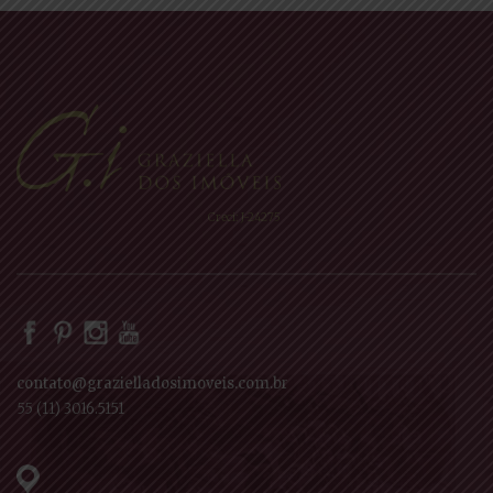
Creci: J-24275
contato@grazielladosimoveis.com.br
55 (11) 3016.5151