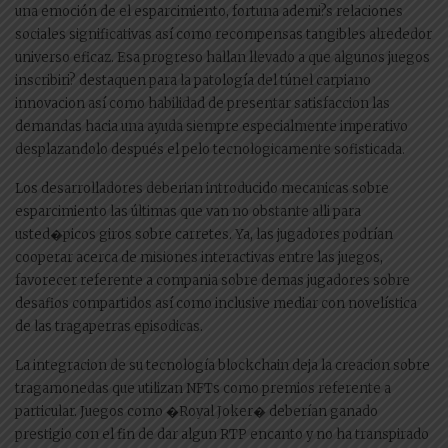
una emoción de el esparcimiento, fortuna ademi?s relaciones
sociales significativas así­ como recompensas tangibles alrededor
universo eficaz. Esa progreso hallan llevado a que algunos juegos
inscribiri? destaquen para la patologí­a del túnel carpiano
innovacion así­ como habilidad de presentar satisfaccion las
demandas hacia una ayuda siempre especialmente imperativo
desplazandolo después el pelo tecnologicamente sofisticada.
Los desarrolladores deberian introducido mecanicas sobre
esparcimiento las últimas que van no obstante alli para
usted�picos giros sobre carretes. Ya, las jugadores podrían
cooperar acerca de misiones interactivas entre las juegos,
favorecer referente a compania sobre demas jugadores sobre
desafios compartidos así­ como inclusive mediar con novelística
de las tragaperras episodicas.
La integracion de su tecnología blockchain deja la creacion sobre
tragamonedas que utilizan NFTs como premios referente a
particular. Juegos como �Royal Joker� deberían ganado
prestigio con el fin de dar algun RTP encanto y no ha transpirado