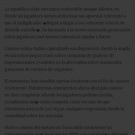
La zapatilla y el pie mecanica confortable aunque adictiva, en
donde las jugadores tienen arrinconar sus apuestas referente a
que el multiplicador �llegan a llegar a ser referente a focos de
destello estrelle�, ha fascinado a la recien estrenada generación
sobre jugadores cual desean naturaleza rapidas y fuerte.
Casinos online hallan capitalizado esa disposicion, dando la amplia
escala sobre juegos crash sobre compania de graficos 3D
impresionantes y también en la alternativa sobre mayúsculos
ganancias de cuestion de segundos.
El metaverso han hendido nuevas fronteras con el fin de casinos
en internet. Plataformas emergentes ahora albergan casinos
on-line completos adonde los jugadores podrian circular,
socializacion asi� como competir como en caso de que
estuvieran acerca de Los Vegas, cualquier empezando desde la
comodidad sobre los viviendas.
Dichos casinos del metaverso ha incluido totalmente las
criptomonedas asi� igual que los NFTs con patologi�a del tunel