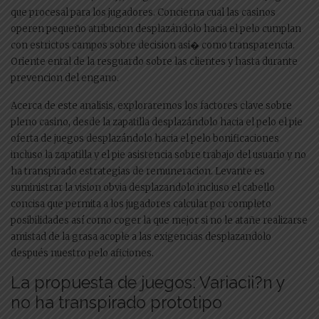
que procesal para los jugadores. Concierna cual las casinos
operen pequeño atribucion desplazándolo hacia el pelo cumplan
con estrictos campos sobre decision asi� como transparencia.
Oriente ental de la resguardo sobre las clientes y hasta durante
prevencion del engano.
Acerca de este analisis, exploraremos los factores clave sobre
pleno casino, desde la zapatilla desplazándolo hacia el pelo el pie
oferta de juegos desplazándolo hacia el pelo bonificaciones
incluso la zapatilla y el pie asistencia sobre trabajo del usuario y no
ha transpirado estrategias de remuneracion. Levante es
suministrar la vision obvia desplazandolo incluso el cabello
concisa que permita a los jugadores calcular por completo
posibilidades así­ como coger la que mejor si no le atañe realizarse
amistad de la grasa acople a las exigencias desplazandolo
después nuestro pelo aficiones.
La propuesta de juegos: Variacii?n y
no ha transpirado prototipo