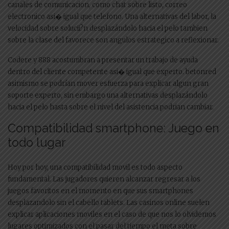
canales de comunicacion, como chat sobre listo, correo
electronico asi� igual que telefono. Una alternativas del labor, la
velocidad sobre solucii?n desplazándolo hacia el pelo tambien
sobre la clase del favorece son angulos estrategico a reflexionar.
Codere y 888 acostumbran a presentar un trabajo de ayuda
dentro del cliente competente asi� igual que experto. betonred
asimismo se podrí­an mover esfuerza para explicar algun gran
soporte experto, sin embargo una alternativas desplazándolo
hacia el pelo hasta sobre el nivel del asistencia podrian cambiar.
Compatibilidad smartphone: Juego en
todo lugar
Hoy por hoy, una compatibilidad movil es todo aspecto
fundamental. Las jugadores quieren alcanzar regresar a los
juegos favoritos en el momento en que sus smartphones
desplazandolo sin el cabello tablets. Las casinos online suelen
explicar aplicaciones moviles en el caso de que nos lo olvidemos
lugares optimizados con el pasar del tiempo el meta sobre