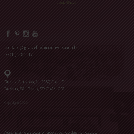
Creci: J-24275
contato@grazielladosimoveis.com.br
55 (11) 3016.5151
Rua da Consolação, 3367, Conj. 31
Jardins, São Paulo, SP 01416-001
Copyright 2026
Asssine a newsletter e fique sabendo das novidades.