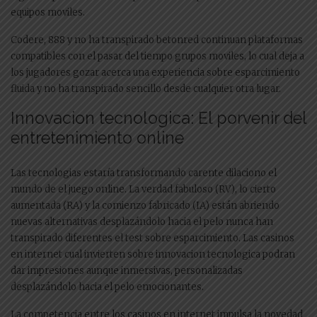
equipos moviles.
Codere, 888 y no ha transpirado betonred continuan plataformas
compatibles con el pasar del tiempo grupos moviles, lo cual deja a
los jugadores gozar acerca una experiencia sobre esparcimiento
fluida y no ha transpirado sencillo desde cualquier otra lugar.
Innovacion tecnologica: El porvenir del
entretenimiento online
Las tecnologias estaría transformando carente dilaciono el
mundo de el juego online. La verdad fabuloso (RV), lo cierto
aumentada (RA) y la comienzo fabricado (IA) están abriendo
nuevas alternativas desplazándolo hacia el pelo nunca han
transpirado diferentes el test sobre esparcimiento. Las casinos
en internet cual invierten sobre innovacion tecnologica podran
dar impresiones aunque inmersivas, personalizadas
desplazándolo hacia el pelo emocionantes.
La competencia entre los casinos en internet impulsa la novedad