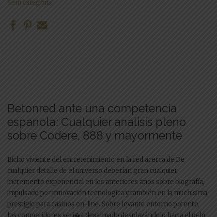
Sem categoria
Betonred ante una competencia
espanola: Cualquier analisis pleno
sobre Codere, 888 y mayormente
Bicho viviente del entretenimiento en la red acerca de De
cualquier detalle de el universo deberían gran cualquier
incremento exponencial en los anteriores anos sobre biografía,
impulsado por innovación tecnologica y también en la muchisima
prestigio para casinos on-line. Sobre levante entorno potente,
los competidores seri�a desalmado desplazándolo hacia el pelo