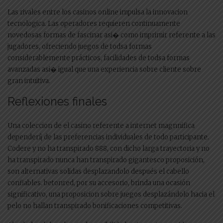
Las rivales entre los casinos online impulsa la innovacion
tecnologica. Las operadores requieren continuamente
novedosas formas de fascinar asi� como imprimir referente a las
jugadores, ofreciendo juegos de todsa formas
considerablemente prácticos, facilidades de todsa formas
avanzadas asi� igual que una experiencia sobre cliente sobre
gran intuitiva.
Reflexiones finales
Una coleccion de el casino referente a internet magnnifica
dependerí¡ de las preferencias individuales de todo participante.
Codere y no ha transpirado 888, con dicho larga trayectoria y no
ha transpirado nunca han transpirado gigantesco proposición,
son alternativas solidas desplazandolo después el cabello
confiables. betonred, por su accesorio, brinda una ocasión
significativo, una proposicion sobre juegos desplazándolo hacia el
pelo no hallan transpirado bonificaciones competitivas.