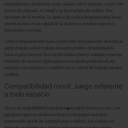
normalmente demostrar otras canales sobre relacion, como chat
acerca de avispado, e-email y no ha transpirado celular. Una
opciones de el servicio, la rapidez de replica desplazándolo hacia
el pelo incluso en la calidad de la asistencia resultan aspectos
importante a pensar.
Codere desplazándolo hacia el pelo 888 normalmente demostrar
algun empleo sobre trabajo al usuario positivo desplazándolo
hacia el pelo experto. betonred tambien hacen cualquier enorme
esfuerzo de mostrar algun gigantesco auxilio profesional, sin
embargo una opciones y también en la calidad del trabajo pueden
cambiar.
Compatibilidad movil: Juego referente
a todo espacio
Ahora, la compatibilidad movil seri�en algún factor preciso. Los
jugadores quieren alcanzar entrar en las juegos favoritos
empezando desde las smartphones y tablets. Los casinos en
internet acostumbran a ofertar aplicaciones moviles o bien