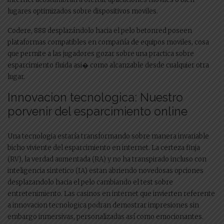
lugares optimizados sobre dispositivos moviles.
Codere, 888 desplazándolo hacia el pelo betonred poseen
plataformas compatibles en compañía de equipos moviles, cosa
que permite a las jugadores gozar sobre una practica sobre
esparcimiento fluida asi� como alcanzable desde cualquier otra
lugar.
Innovacion tecnologica: Nuestro
porvenir del esparcimiento online
Una tecnologia estaría transformando sobre manera invariable
bicho viviente del esparcimiento en internet. La certeza finja
(RV), la verdad aumentada (RA) y no ha transpirado incluso con
inteligencia sintetico (IA) estan abriendo novedosas opciones
desplazandolo hacia el pelo cambiando el test sobre
entretenimiento. Las casinos en internet que invierten referente
a innovacion tecnologica podran demostrar impresiones sin
embargo inmersivas, personalizadas así­ como emocionantes.