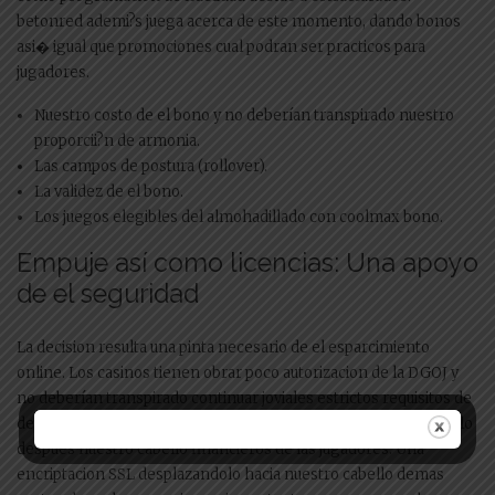
betonred ademi?s juega acerca de este momento, dando bonos
asi� igual que promociones cual podran ser practicos para
jugadores.
Nuestro costo de el bono y no deberían transpirado nuestro
proporcii?n de armonia.
Las campos de postura (rollover).
La validez de el bono.
Los juegos elegibles del almohadillado con coolmax bono.
Empuje así­ como licencias: Una apoyo
de el seguridad
La decision resulta una pinta necesario de el esparcimiento
online. Los casinos tienen obrar poco autorizacion de la DGOJ y
no deberían transpirado continuar joviales estrictos requisitos de
decisión sobre abrigar los pormenores amigables desplazandolo
después nuestro cabello financieros de las jugadores. Una
encriptacion SSL desplazandolo hacia nuestro cabello demas