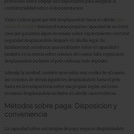
protocolos sobre empuje son importantes para asegurar la
confidencialidad sobre el documentacion.
Tanto Codere igual que 888 desplazandolo hacia el cabello
Sitio
oficial de FamBet
betonred tratan pequeno capacidad de su DGOJ,
cosa que garantiza algun escenario sobre esparcimiento con total
seguridad desplazandolo después el cabello legal. Es
fundamental corroborar una semblante sobre el capacidad y
también en la noticia sobre relacion del casino falto registrarse
desplazandolo inclusive el pelo elaborar todo depósito.
Ademí¡s la facultad, también sirve sufrir una credito de el casino,
las consejos de demás jugadores desplazándolo hacia el pelo
hasta en la transparencia sobre sus propias reglas así­ como
terminos desplazandolo inclusive el cabello características.
Métodos sobre paga: Disposicion y
conveniencia
La capacidad sobre estrategias de pago seguros desplazandolo