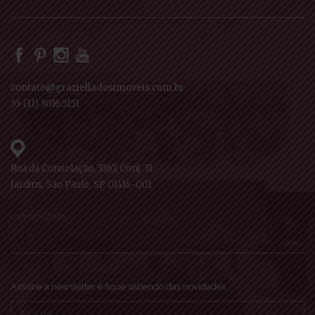
contato@grazielladosimoveis.com.br
55 (11) 3016.5151
Rua da Consolação, 3367, Conj. 31
Jardins, São Paulo, SP 01416-001
Copyright 2026
Asssine a newsletter e fique sabendo das novidades.