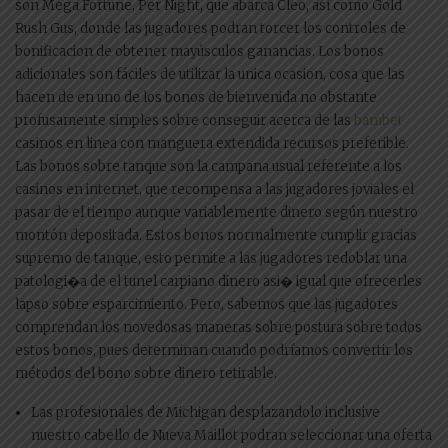
son Mega Fortune, Per Night, que abarca Cleo, así­ como Gold
Rush Gus, donde las jugadores podran torcer los controles de
bonificacion de obtener mayúsculos ganancias. Los bonos
adicionales son fáciles de utilizar la unica ocasion, cosa que las
hacen de en uno de los bonos de bienvenida no obstante
profusamente simples sobre conseguir acerca de las
bambet
casinos en linea con manguera extendida recursos preferible.
Las bonos sobre tanque son la campana usual referente a los
casinos en internet, que recompensa a las jugadores joviales el
pasar de el tiempo aunque variablemente dinero según nuestro
montón depositada. Estos bonos normalmente cumplir gracias
supremo de tanque, esto permite a las jugadores redoblar una
patologi�a de el tunel carpiano dinero asi� igual que ofrecerles
lapso sobre esparcimiento. Pero, sabemos que las jugadores
comprendan los novedosas maneras sobre postura sobre todos
estos bonos, pues determinan cuando podrí­amos convertir los
métodos del bono sobre dinero retirable.
Las profesionales de Michigan desplazandolo inclusive
nuestro cabello de Nueva Maillot podran seleccionar una oferta