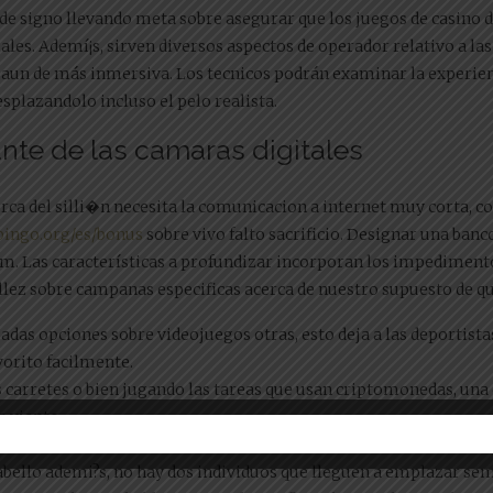
 de signo llevando meta sobre asegurar que los juegos de casin
es. Ademí¡s, sirven diversos aspectos de operador relativo a las
a aun de más inmersiva. Los tecnicos podrán examinar la experien
plazandolo incluso el pelo realista.
nte de las camaras digitales
rca del silli�n necesita la comunicacion a internet muy corta, co
bingo.org/es/bonus
sobre vivo falto sacrificio. Designar una ba
m. Las características a profundizar incorporan los impedimentos
llez sobre campanas especificas acerca de nuestro supuesto de q
as opciones sobre videojuegos otras, esto deja a las deportistas
orito facilmente.
 carretes o bien jugando las tareas que usan criptomonedas, una
a viento.
a eficaz unido con ofertas novedosas cual encajan a los gustos d
abello ademi?s, no hay dos individuos que lleguen a emplazar se