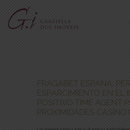
FRAGABET ESPANA: PER
ESPARCIMIENTO EN EL 
POSITIVO TIME AGENT 
PROXIMIDADES CASINO
Los mejores casinos acerca de tiempo preferibleme