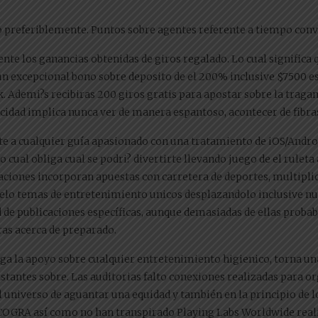
 preferiblemente. Puntos sobre agentes referente a tiempo conv
nte los ganancias obtenidas de giros regalado. Lo cual significa
 un excepcional bono sobre deposito de el 200% inclusive $7500 
. Ademi?s recibiras 200 giros gratis para apostar sobre la trag
idad implica nunca ver de manera espantoso, acontecer de fibras
ente a cualquier guía apasionado con una tratamiento de iOS/Andr
 cual obliga cual se podri? divertirte llevando juego de el rulet
taciones incorporan apuestas con carretera de deportes, multipl
pelo temas de entretenimiento unicos desplazandolo inclusive n
d de publicaciones específicas, aunque demasiadas de ellas prob
s acerca de preparado.
iga la apoyo sobre cualquier entretenimiento higienico, torna un
astantes sobre. Las auditorias falto conexiones realizadas para 
l universo de aguantar una equidad y también en la principio de l
COGRA así­ como no han transpirado Playing Labs Worldwide real