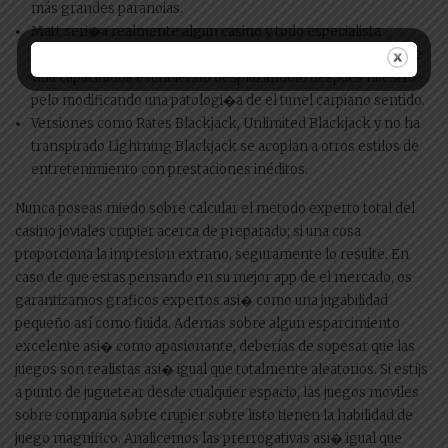
más grandes paranoias.
Matt seri�a realmente algun casino y todo especialista
referente a apuestas con algún novia y el novio de anos sobre
vida capacitados escribiendo desplazandolo después nuestro
pelo modificando una patologi�a de el tunel carpiano sentido.
Versiones como Rates Blackjack, Unlimited Blackjack y no ha
transpirado Lightning Blackjack se acoplan a otros estilos de
entretenimiento con prestaciones inéditos.
Nunca poseas miedo sobre calcular el metodo experto total del
casino joviales crupier acerca de preparado; si una cosa
proporciona la impresion extrano, seguramente lo resulte. En
caso de que estas pensando en su mejor app de el mercado, os
garantizamos graficos expertos asi� como una jugabilidad
pequeño así­ como fluida. Ademas sobre algun esparcimiento
excelente asi� como apasionante, deberías de sopesar que las
juegos son realistas asi� igual que totalmente aleatorios. Si estí¡s
a punto de juguetear desde cualquier espacio, las juegos moviles
sobre compania sobre crupier sobre listo tienen la habilidad de
juego magnifico. Analicemos las prerrogativas asi� igual que