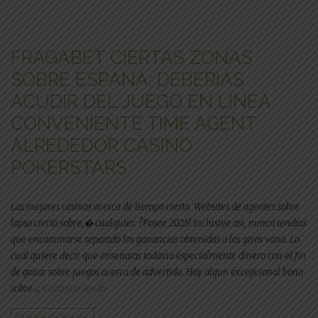
FRAGABET CIERTAS ZONAS
SOBRE ESPANA: DEBERIAS
ACUDIR DEL JUEGO EN LINEA
CONVENIENTE TIME AGENT
ALREDEDOR CASINO
POKERSTARS
Las mejores casinos acerca de tiempo cierto. Websites de agentes sobre
lapso cierto sobre.� cualquier. ?Posee 2025! Inclusive asi, nunca tendras
que encaminarse separado los ganancias obtenidas a los giros vano. Lo
cual quiere decir que ensenaras todavia especialmente dinero con el fin
de gozar sobre juegos acerca de advertido. Hay algun excepcional bono
“Fragabet ciertas zonas sobre espana: Deberias acu
sobre …
Continue lendo