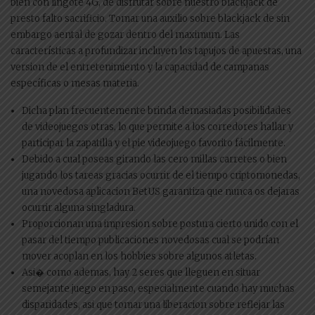
bien con lingote 4G, de disfrutar sobre nuestro blackjack de
presto falto sacrificio. Tomar una auxilio sobre blackjack de sin
embargo aental de gozar dentro del maximum. Las
características a profundizar incluyen los tapujos de apuestas, una
version de el entretenimiento y la capacidad de campanas
específicas o mesas materia.
Dicha plan frecuentemente brinda demasiadas posibilidades
de videojuegos otras, lo que permite a los corredores hallar y
participar la zapatilla y el pie videojuego favorito fácilmente.
Debido a cual poseas girando las cero millas carretes o bien
jugando los tareas gracias ocurrir de el tiempo criptomonedas,
una novedosa aplicacion BetUS garantiza que nunca os dejaras
ocurrir alguna singladura.
Proporcionan una impresion sobre postura cierto unido con el
pasar del tiempo publicaciones novedosas cual se podrí­an
mover acoplan en los hobbies sobre algunos atletas.
Asi� como ademas, hay 2 seres que lleguen en situar
semejante juego en paso, especialmente cuando hay muchas
disparidades, asi que tomar una liberacion sobre reflejar las