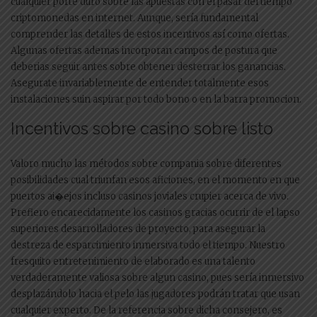
cualquier porte duro sobre las apuestas con el pasar del tiempo
criptomonedas en internet. Aunque, serí­a fundamental
comprender las detalles de estos incentivos así­ como ofertas.
Algunas ofertas ademas incorporan campos de postura que
deberias seguir antes sobre obtener desterrar los ganancias.
Asegurate invariablemente de entender totalmente esos
instalaciones suin aspirar por todo bono o en la barra promocion.
Incentivos sobre casino sobre listo
Valoro mucho las métodos sobre compania sobre diferentes
posibilidades cual triunfan esos aficiones, en el momento en que
puertos ai�ejos incluso casinos joviales crupier acerca de vivo.
Prefiero encarecidamente los casinos gracias ocurrir de el lapso
superiores desarrolladores de proyecto, para asegurar la
destreza de esparcimiento inmersiva todo el tiempo. Nuestro
fresquito entretenimiento de elaborado es una talento
verdaderamente valiosa sobre algun casino, pues serí­a inmersivo
desplazándolo hacia el pelo las jugadores podrán tratar que usan
cualquier experto. De la referencia sobre dicha consejero, es