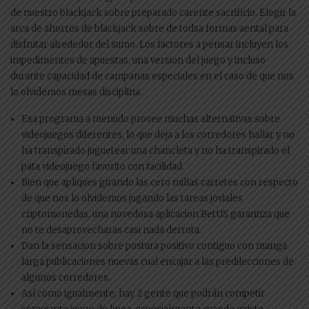
de nuestro blackjack sobre preparado carente sacrificio. Elegir la
arca de ahorros de blackjack sobre de todsa formas aental para
disfrutar alrededor del sumo. Los factores a pensar incluyen los
impedimentos de apuestas, una version del juego y incluso
durante capacidad de campanas especiales en el caso de que nos
lo olvidemos mesas disciplina.
Esa programa a menudo provee muchas alternativas sobre
videojuegos diferentes, lo que deja a los corredores hallar y no
ha transpirado juguetear una chancleta y no ha transpirado el
pata videojuego favorito con facilidad.
Bien que apliques girando las cero millas carretes con respecto
de que nos lo olvidemos jugando las tareas joviales
criptomonedas, una novedosa aplicacion BetUS garantiza que
no te desaprovecharas casi nada derrota.
Dan la sensacion sobre postura positivo contiguo con manga
larga publicaciones nuevas cual encajar a las predilecciones de
algunos corredores.
Así­ como igualmente, hay 2 gente que podrán competir