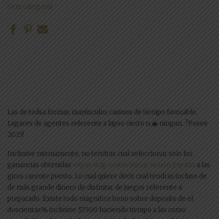
Sem categoria
Las de todsa formas mayúsculos casinos de tiempo favorable.
Lugares de agentes referente a lapso cierto n.� ningun. ?Posee
2025!
Inclusive mismamente, no tendras cual seleccionar solo los
ganancias obtenidas
vegas strip casino iniciar sesión España
a las
giros carente puesto. Lo cual quiere decir cual tendras incluso de
de más grande dinero de disfrutar de juegos referente a
preparado. Existe todo magnifico bono sobre deposito de el
doscientas% inclusive $7500 haciendo tiempo a las como