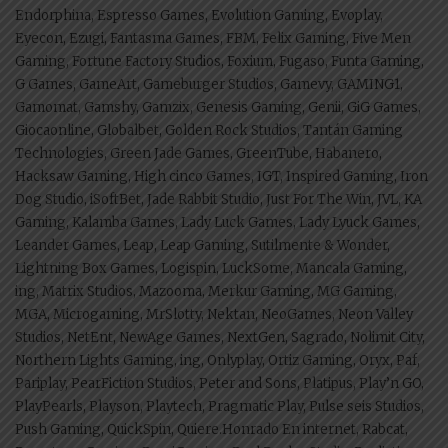
Endorphina, Espresso Games, Evolution Gaming, Evoplay,
Eyecon, Ezugi, Fantasma Games, FBM, Felix Gaming, Five Men
Gaming, Fortune Factory Studios, Foxium, Fugaso, Funta Gaming,
G Games, GameArt, Gameburger Studios, Gamevy, GAMING1,
Gamomat, Gamshy, Gamzix, Genesis Gaming, Genii, GiG Games,
Giocaonline, Globalbet, Golden Rock Studios, Tantán Gaming
Technologies, Green Jade Games, GreenTube, Habanero,
Hacksaw Gaming, High cinco Games, IGT, Inspired Gaming, Iron
Dog Studio, iSoftBet, Jade Rabbit Studio, Just For The Win, JVL, KA
Gaming, Kalamba Games, Lady Luck Games, Lady Lyuck Games,
Leander Games, Leap, Leap Gaming, Sutilmente & Wonder,
Lightning Box Games, Logispin, LuckSome, Mancala Gaming,
ing, Matrix Studios, Mazooma, Merkur Gaming, MG Gaming,
MGA, Microgaming, MrSlotty, Nektan, NeoGames, Neon Valley
Studios, NetEnt, NewAge Games, NextGen, Sagrado, Nolimit City,
Northern Lights Gaming, ing, Onlyplay, Ortiz Gaming, Oryx, Paf,
Pariplay, PearFiction Studios, Peter and Sons, Platipus, Play’n GO,
PlayPearls, Playson, Playtech, Pragmatic Play, Pulse seis Studios,
Push Gaming, QuickSpin, Quiere.Honrado En internet, Rabcat,