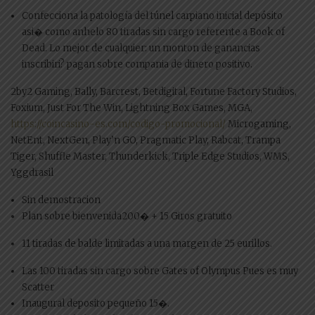
Confecciona la patologí­a del túnel carpiano inicial depósito
asi� como anhelo 80 tiradas sin cargo referente a Book of
Dead. Lo mejor de cualquier: un monton de ganancias
inscribiri? pagan sobre compania de dinero positivo.
2by2 Gaming, Bally, Barcrest, Betdigital, Fortune Factory Studios,
Foxium, Just For The Win, Lightning Box Games, MGA,
https://coincasino-es.com/codigo-promocional/
Microgaming,
NetEnt, NextGen, Play’n GO, Pragmatic Play, Rabcat, Trampa
Tiger, Shuffle Master, Thunderkick, Triple Edge Studios, WMS,
Yggdrasil
Sin demostracion
Plan sobre bienvenida200� + 15 Giros gratuito
11 tiradas de balde limitadas a una margen de 25 eurillos.
Las 100 tiradas sin cargo sobre Gates of Olympus Pues es muy
Scatter
Inaugural deposito pequeño 15�.