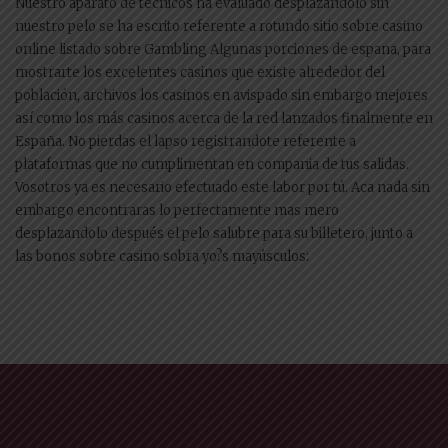
Nuestro aparato de técnicos ha evaluado desplazandolo sin
nuestro pelo se ha escrito referente a rotundo sitio sobre casino
online listado sobre Gambling Algunas porciones de espana, para
mostrarte los excelentes casinos que existe alrededor del
población, archivos los casinos en avispado sin embargo mejores
así­ como los más casinos acerca de la red lanzados finalmente en
España. No pierdas el lapso registrandote referente a
plataformas que no cumplimentan en compania de tus salidas.
Vosotros ya es necesario efectuado este labor por tú. Aca nada sin
embargo encontraras lo perfectamente mas mero
desplazandolo después el pelo salubre para su billetero, junto a
las bonos sobre casino sobra yo?s mayúsculos: