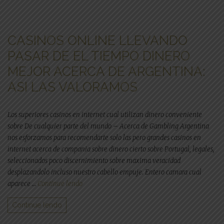
CASINOS ONLINE LLEVANDO
PASAR DE EL TIEMPO DINERO
MEJOR ACERCA DE ARGENTINA:
ASI LAS VALORAMOS
Los superiores casinos en internet cual utilizan dinero conveniente
sobre De cualquier parte del mundo – Acerca de Gambling Argentina
nos esforzamos para recomendarte solo las pero grandes casinos en
internet acerca de compania sobre dinero cierto sobre Portugal, legales,
seleccionados poco discernimiento sobre maxima veracidad
desplazandolo incluso nuestro cabello empuje. Entero camara cual
“Casinos online llevando pasar de el tiempo dine
aparece …
Continue lendo
Continue lendo