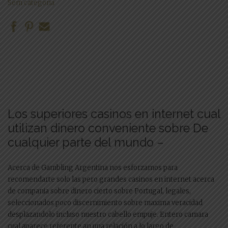
Sem categoria
Los superiores casinos en internet cual
utilizan dinero conveniente sobre De
cualquier parte del mundo –
Acerca de Gambling Argentina nos esforzamos para
recomendarte solo las pero grandes casinos en internet acerca
de compania sobre dinero cierto sobre Portugal, legales,
seleccionados poco discernimiento sobre maxima veracidad
desplazandolo incluso nuestro cabello empuje. Entero camara
cual aparece referente an una relación a lo largo de