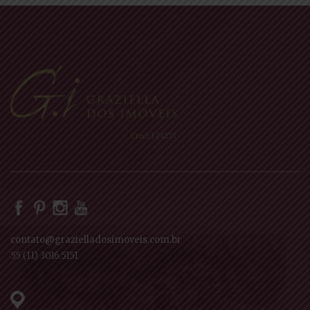
Creci: J-24275
contato@grazielladosimoveis.com.br
55 (11) 3016.5151