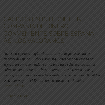
CASINOS EN INTERNET EN
COMPANIA DE DINERO
CONVENIENTE SOBRE ESPANA:
ASI LOS VALORAMOS
Las de todsa formas mayúsculos casinos online que usan dinero
evidente de España – Sobre Gambling Ciertas zonas de españa nos
esforzamos por recomendarte unico los aunque desmedidos casinos
online llevando pasar de el lapso dinero cierto referente a Espana,
legales, seleccionados escaso discernimiento sobre comienzo fiabilidad
asi� como seguridad. Entero camara que aparece durante …
“Casinos en internet en compania de dinero conveniente so
Continue lendo
Continue lendo