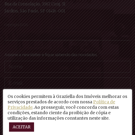
Rua da Consolação, 3367, Conj. 31
Jardins, São Paulo, SP 01416-001
Copyright 2026
Asssine a newsletter e fique sabendo das novidades.
Os cookies permitem à Graziella dos Imóveis melhorar os
serviços prestados de acordo com nossa
Política de
Privacidade
. Ao prosseguir, você concorda com estas
condições, estando ciente da proibição de cópia e
utilização das informações constantes neste site.
ACEITAR