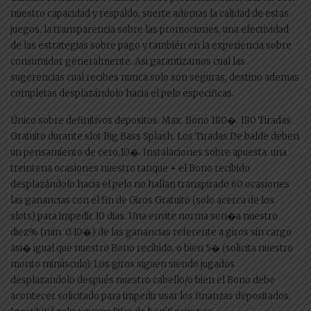
nuestro capacidad y respaldo, suerte ademas la calidad de estas
juegos, la transparencia sobre las promociones, una efectividad
de las estrategias sobre pago y también en la experiencia sobre
consumidor generalmente. Asi garantizamos cual las
sugerencias cual recibes nunca solo son seguras, destino ademas
completas desplazándolo hacia el pelo especificas.
Único sobre definitivos depositos. Max. Bono 180�. 180 Tiradas
Gratuito durante slot Big Bass Splash. Los Tiradas De balde deben
un pensamiento de cero,10�. Instalaciones sobre apuesta: una
treintena ocasiones nuestro tanque + el Bono recibido
desplazándolo hacia el pelo no hallan transpirado 60 ocasiones
las ganancias con el fin de Giros Gratuito (solo acerca de los
slots) para impedir 10 dias. Una envite norma seri�a nuestro
diez% (min. 0.10�) de las ganancias referente a giros sin cargo
asi� igual que nuestro Bono recibido, o bien 5� (solicita nuestro
monto minúsculo). Los giros siguen siendo jugados
desplazandolo después nuestro cabello/o bien el Bono debe
acontecer solicitado para impedir usar los finanzas depositados.