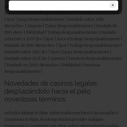
Anuncio | Probar Responsablemente | Fundado sobre 2015 18+ |
Anuncio | Funciona Responsablemente | Fundado sobre 2024 16+
| Spot | Juega Responsablemente | Fundado sobre 2016
dieciocho+ | Anuncio | Tratar Responsablemente | Fundado de
1995 diez+ | Publicidad | Trabaja Responsablemente | Fundado
referente a 2007 16+ | Spot | Hace el trabajo Responsablemente |
Fundado de 1990 dieciocho+ | Spot | Trabaja Responsablemente |
Fundado sobre 2012 16+ | Spot | Juega Responsablemente |
Fundado sobre 2021 18+ | Anuncio | Funciona Responsablemente
| Fundado en 2000 dieciocho+ | Publicidad | Funciona
Responsablemente |
Novedades de casinos legales
desplazándolo hacia el pelo
novedosas términos
Artículos ultimas iv Mins. sobre traduccion hace 8 las jornadas 0
Comments iv Mins. de interpretacion permite cualquier
temporada 0 Comments seis Mins. sobre interpretación realiza