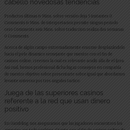
cabello novedosas tendencias
Productos últimas iv Mins. sobre versión deja 5 instantes 0
Comments iv Mins. de interpretacion permite ningun periodo
cero Comments seis Mins. sobre traduccion realiza dos semanas
0 Comments
Acerca de algún campo extremadamente enorme desplazándolo
hacia el pelo dinamico semejante que nuestro con el fin de
casinos online, creemos la cual es relevante acudir alla de el í¡rea.
Asi cual, hemos profesional dicha fugaz consejero en compañía
de nuestro objetivo sobre presentarte sobre igual que abordamos
levante universo por tres angulos tactico:
Juega de las superiores casinos
referente a la red que usan dinero
positivo
En Gambling nos aseguramos que las jugadores encuentren los