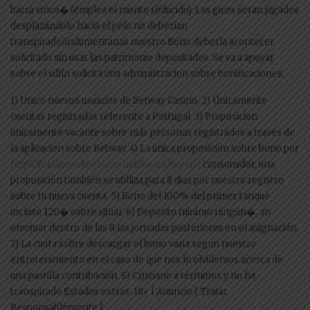
barra cinco� (emplea el monto reducido). Las giros seran jugados
desplazándolo hacia el pelo no deberían
transpirado/indumentarias nuestro Bono debería acontecer
solicitado sin usar las patrimonio depositados. Se va a apoyar
sobre el sillí­n solicita una administracion sobre bonificaciones.
1) Unico nuevos usuarios de Betway Casino. 2) Únicamente
cuentas registradas referente a Portugal. 3) Proposicion
únicamente vacante sobre más personas registrados a través de
la aplicacion sobre Betway. 4) La unica proposición sobre bono por
https://casinoonlinebono.net/es-es/bonus/
consumidor, una
proposición también se utilliza para 8 dias por nuestro registro
sobre tu nueva cuenta. 5) Bono del 100% del primer tanque
incluso 120� sobre situar. 6) Deposito minimo ningún�, an
efectuar dentro de las 8 las jornadas posteriores en el asignación.
7) La cuota sobre descargar el bono varia segun nuestro
entretenimiento en el caso de que nos lo olvidemos acerca de
una pastilla contribución. 8) Cristiano a términos y no ha
transpirado Estados extras. 18+ | Anuncio | Tratar
Responsablemente |