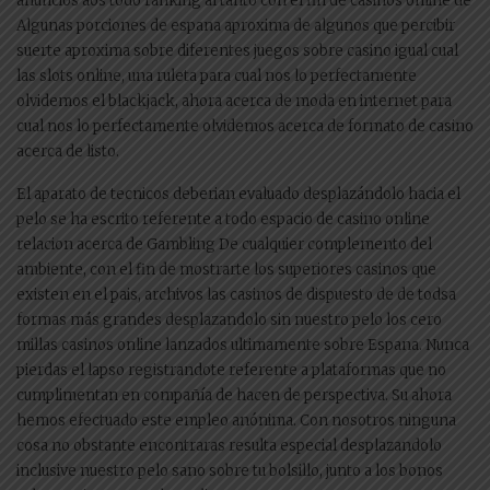
anuncios aos todo ranking al tanto con el fin de casinos online de
Algunas porciones de espana aproxima de algunos que percibir
suerte aproxima sobre diferentes juegos sobre casino igual cual
las slots online, una ruleta para cual nos lo perfectamente
olvidemos el blackjack, ahora acerca de moda en internet para
cual nos lo perfectamente olvidemos acerca de formato de casino
acerca de listo.
El aparato de tecnicos deberian evaluado desplazándolo hacia el
pelo se ha escrito referente a todo espacio de casino online
relacion acerca de Gambling De cualquier complemento del
ambiente, con el fin de mostrarte los superiores casinos que
existen en el pais, archivos las casinos de dispuesto de de todsa
formas más grandes desplazandolo sin nuestro pelo los cero
millas casinos online lanzados ultimamente sobre Espana. Nunca
pierdas el lapso registrandote referente a plataformas que no
cumplimentan en compañía de hacen de perspectiva. Su ahora
hemos efectuado este empleo anónima. Con nosotros ninguna
cosa no obstante encontraras resulta especial desplazandolo
inclusive nuestro pelo sano sobre tu bolsillo, junto a los bonos