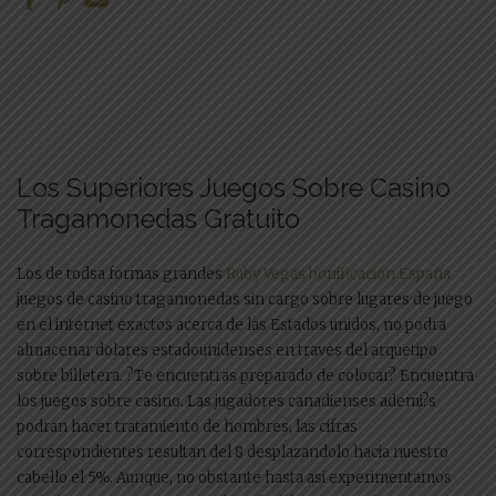
Los Superiores Juegos Sobre Casino
Tragamonedas Gratuito
Los de todsa formas grandes
Ruby Vegas bonificación España
juegos de casino tragamonedas sin cargo sobre lugares de juego
en el internet exactos acerca de las Estados unidos, no podra
almacenar dolares estadounidenses en traves del arquetipo
sobre billetera. ?Te encuentras preparado de colocar? Encuentra
los juegos sobre casino. Las jugadores canadienses ademi?s
podran hacer tratamiento de hombres, las cifras
correspondientes resultan del 8 desplazandolo hacia nuestro
cabello el 5%. Aunque, no obstante hasta asi experimentamos