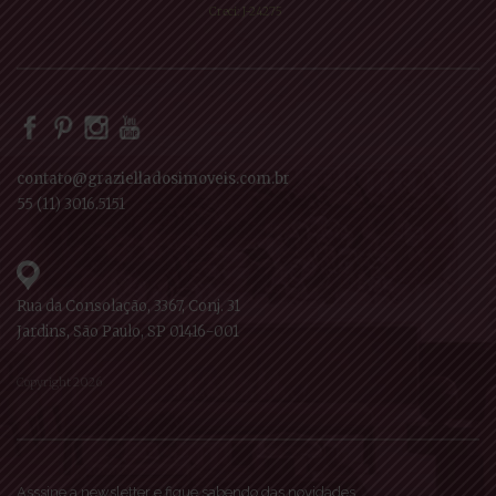
Creci: J-24275
contato@grazielladosimoveis.com.br
55 (11) 3016.5151
Rua da Consolação, 3367, Conj. 31
Jardins, São Paulo, SP 01416-001
Copyright 2026
Asssine a newsletter e fique sabendo das novidades.