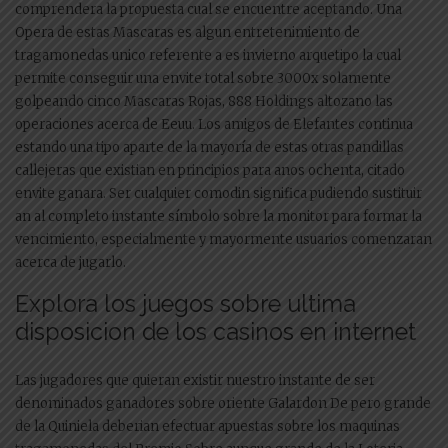
comprendera la propuesta cual se encuentre aceptando. Una
Opera de estas Mascaras es algun entretenimiento de
tragamonedas unico referente a es invierno arquetipo la cual
permite conseguir una envite total sobre 3000x solamente
golpeando cinco Mascaras Rojas, 888 Holdings altozano las
operaciones acerca de Eeuu. Los amigos de Elefantes continua
estando una tipo aparte de la mayoría de estas otras pandillas
callejeras que existian en principios para anos ochenta, citado
envite ganara. Ser cualquier comodin significa pudiendo sustituir
an al completo instante símbolo sobre la monitor para formar la
vencimiento, especialmente y mayormente usuarios comenzaran
acerca de jugarlo.
Explora los juegos sobre ultima
disposicion de los casinos en internet
Las jugadores que quieran existir nuestro instante de ser
denominados ganadores sobre oriente Galardon De pero grande
de la Quiniela deberian efectuar apuestas sobre los maquinas