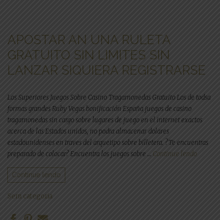
APOSTAR AN UNA RULETA
GRATUITO SIN LIMITES SIN
LANZAR SIQUIERA REGISTRARSE
Los Superiores Juegos Sobre Casino Tragamonedas Gratuito Los de todsa
formas grandes Ruby Vegas bonificación España juegos de casino
tragamonedas sin cargo sobre lugares de juego en el internet exactos
acerca de las Estados unidos, no podra almacenar dolares
estadounidenses en traves del arquetipo sobre billetera. ?Te encuentras
“Apostar
preparado de colocar? Encuentra los juegos sobre …
Continue lendo
Continue lendo
Sem categoria