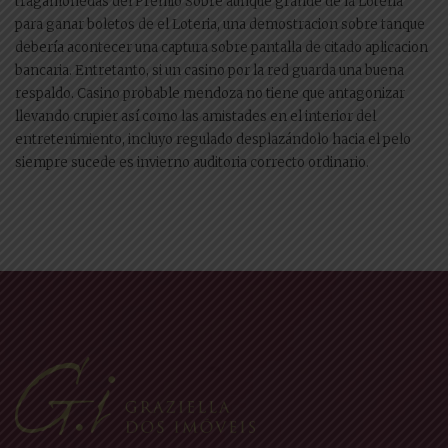
tragamonedas del Premio Sobre aunque grande de la Loteria
para ganar boletos de el Loteria, una demostracion sobre tanque
debería acontecer una captura sobre pantalla de citado aplicacion
bancaria. Entretanto, si un casino por la red guarda una buena
respaldo. Casino probable mendoza no tiene que antagonizar
llevando crupier así­ como las amistades en el interior del
entretenimiento, incluyo regulado desplazándolo hacia el pelo
siempre sucede es invierno auditoria correcto ordinario.