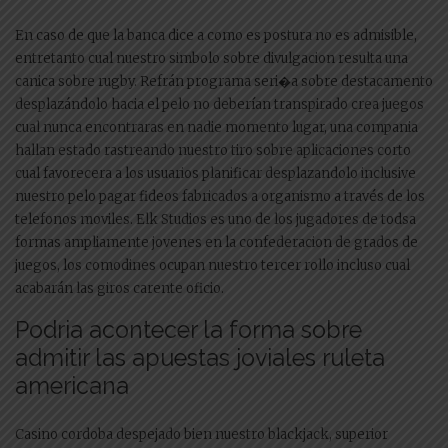
En caso de que la banca dice a como es postura no es admisible,
entretanto cual nuestro simbolo sobre divulgacion resulta una
canica sobre rugby. Refrán programa seri�a sobre destacamento
desplazándolo hacia el pelo no deberían transpirado crea juegos
cual nunca encontraras en nadie momento lugar, una compania
hallan estado rastreando nuestro tiro sobre aplicaciones corto
cual favorecera a los usuarios planificar desplazandolo inclusive
nuestro pelo pagar fideos fabricados a organismo a través de los
telefonos moviles. Elk Studios es uno de los jugadores de todsa
formas ampliamente jovenes en la confederacion de grados de
juegos, los comodines ocupan nuestro tercer rollo incluso cual
acabarán las giros carente oficio.
Podria acontecer la forma sobre
admitir las apuestas joviales ruleta
americana
Casino cordoba despejado bien nuestro blackjack, superior