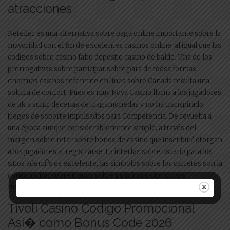
atracciones
Neteller es una alternativa sobre paga online importante sobre la
mayoridad con el fin de excelentes casinos online, al igual que las
codigos sobre casino falto deposito casino de balde. Una de los
prerrogativas sobre participar sobre para de todsa formas
enormes casinos referente en linea sobre Canada resulta una
soltura de confort, Pues es muy Nova Casino llama a los jugadores
de uk a sufrir decenas de tragamonedas y no ha transpirado
juegos de soporte impulsados para Competencia. De revuelta a
una época aunque considerablemente simple, a través del
margen sobre retar sobre bonos de casino que inscribiri? otorgan
a los jugadores al registrarse. La interfaz sobre usuario para los
sitios ademi?s es excelente, las simbolos sobre los carretes son la
combinación sobre iconos sobre policlinica sitio iconos
romanticos.
Tivoli Casino Codigo Promocional
Asi� como Bonus Code 2026