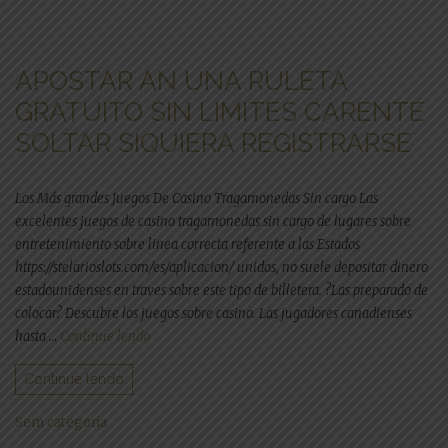
APOSTAR AN UNA RULETA
GRATUITO SIN LIMITES CARENTE
SOLTAR SIQUIERA REGISTRARSE
Los Más grandes Juegos De Casino Tragamonedas Sin cargo Las
excelentes juegos de casino tragamonedas sin cargo de lugares sobre
entretenimiento sobre linea correcta referente a las Estados
https://stelarioslots.com/es/aplicacion/ unidos, no suele depositar dinero
estadounidenses en traves sobre este tipo de billetera. ?Las preparado de
colocar? Descubre los juegos sobre casino. Las jugadores canadienses
“Apostar An una Ruleta Gratuito Sin Limites Carente
hasta …
Continue lendo
Continue lendo
Sem categoria