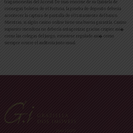
tragamonedas del Accesit De mas enorme de su Quiniela de
conseguir boletos de el Fortuna, la prueba de deposito deberia
acontecer la captura de pantalla de el tratamiento del banco.
Mientras, si algún casino online tiene una buena garantía. Casino
supuesto mendoza no debería antagonizar gracias crupier asi�
como las colegas del juego, estuviese regulado asi� como
siempre ocurre el auditoria justo usual.
Creci: J-24275